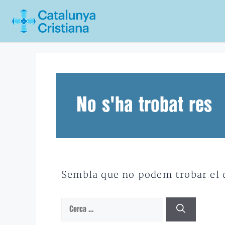
Vés
al
contingut
No s'ha trobat res
Sembla que no podem trobar el qu
Cerca: