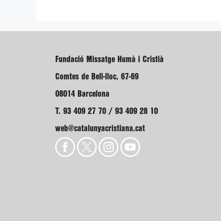
Fundació Missatge Humà i Cristià
Comtes de Bell-lloc, 67-69
08014 Barcelona
T. 93 409 27 70 / 93 409 28 10
web@catalunyacristiana.cat