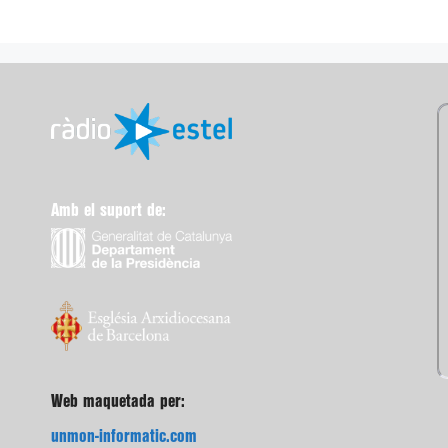
Amb el suport de:
Web maquetada per:
unmon-informatic.com