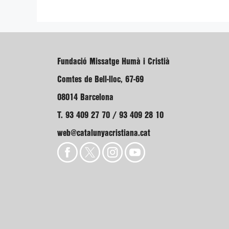
Fundació Missatge Humà i Cristià
Comtes de Bell-lloc, 67-69
08014 Barcelona
T. 93 409 27 70 / 93 409 28 10
web@catalunyacristiana.cat