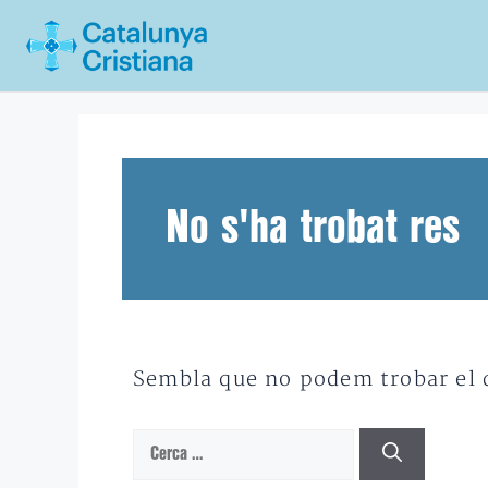
Vés
al
contingut
No s'ha trobat res
Sembla que no podem trobar el qu
Cerca: