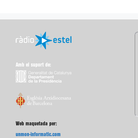
Amb el suport de:
Web maquetada per:
unmon-informatic.com