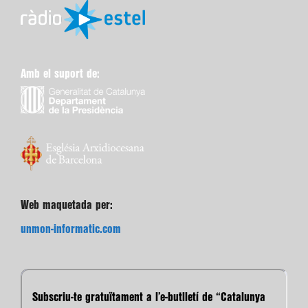
Amb el suport de:
Web maquetada per:
unmon-informatic.com
Subscriu-te gratuïtament a l’e-butlletí de “Catalunya