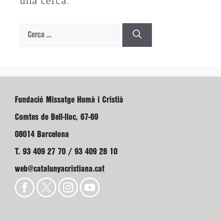
una cerca.
Cerca:
Fundació Missatge Humà i Cristià
Comtes de Bell-lloc, 67-69
08014 Barcelona
T. 93 409 27 70 / 93 409 28 10
web@catalunyacristiana.cat