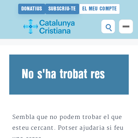
DONATIUS
SUBSCRIU-TE
EL MEU COMPTE
Vés
al
contingut
No s'ha trobat res
Sembla que no podem trobar el que
esteu cercant. Potser ajudaria si feu