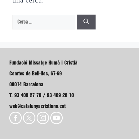
una cerca.
Cerca:
Fundació Missatge Humà i Cristià
Comtes de Bell-lloc, 67-69
08014 Barcelona
T. 93 409 27 70 / 93 409 28 10
web@catalunyacristiana.cat