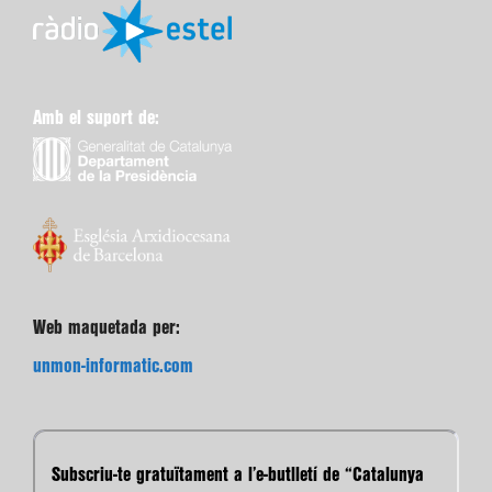
Amb el suport de:
Web maquetada per:
unmon-informatic.com
Subscriu-te gratuïtament a l’e-butlletí de “Catalunya