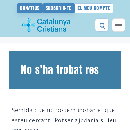
DONATIUS
SUBSCRIU-TE
EL MEU COMPTE
Vés
al
contingut
No s'ha trobat res
Sembla que no podem trobar el que
esteu cercant. Potser ajudaria si feu