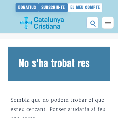
DONATIUS
SUBSCRIU-TE
EL MEU COMPTE
Vés
al
contingut
No s'ha trobat res
Sembla que no podem trobar el que
esteu cercant. Potser ajudaria si feu