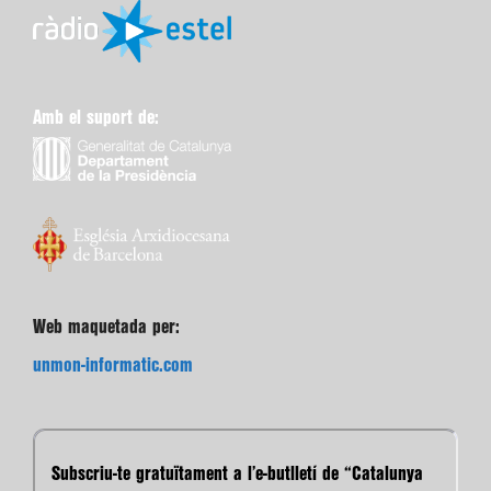
Amb el suport de:
Web maquetada per:
unmon-informatic.com
Subscriu-te gratuïtament a l’e-butlletí de “Catalunya