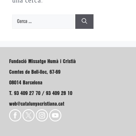
una cerca.
Cerca:
Fundació Missatge Humà i Cristià
Comtes de Bell-lloc, 67-69
08014 Barcelona
T. 93 409 27 70 / 93 409 28 10
web@catalunyacristiana.cat