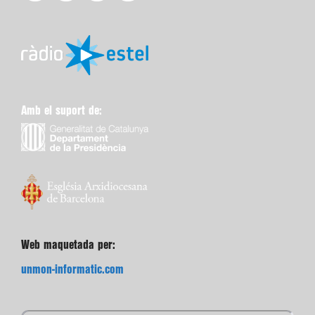
Amb el suport de:
Web maquetada per:
unmon-informatic.com