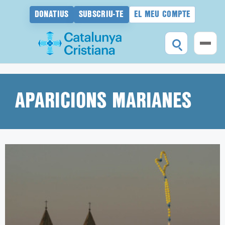
DONATIUS
SUBSCRIU-TE
EL MEU COMPTE
Vés
al
contingut
APARICIONS MARIANES