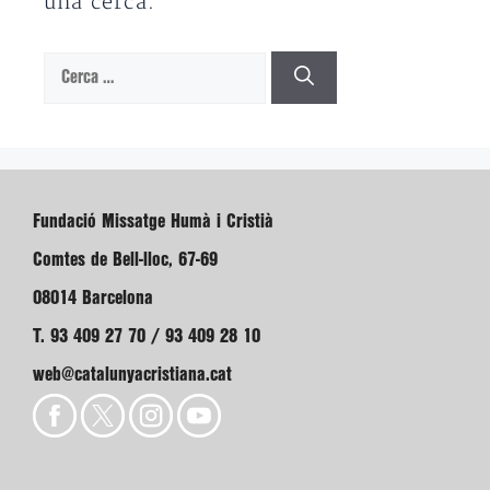
una cerca.
Cerca:
Fundació Missatge Humà i Cristià
Comtes de Bell-lloc, 67-69
08014 Barcelona
T. 93 409 27 70 / 93 409 28 10
web@catalunyacristiana.cat