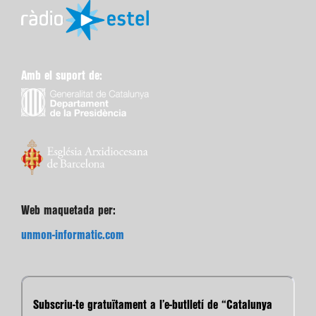
Amb el suport de:
Web maquetada per:
unmon-informatic.com
Subscriu-te gratuïtament a l’e-butlletí de “Catalunya