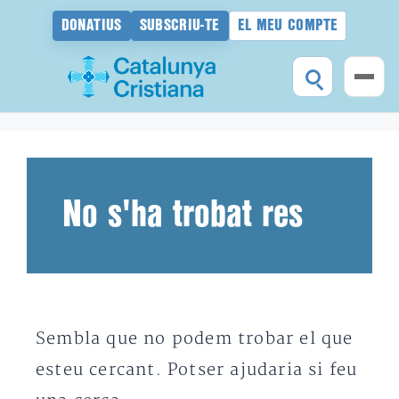
DONATIUS
SUBSCRIU-TE
EL MEU COMPTE
Vés
al
contingut
No s'ha trobat res
Sembla que no podem trobar el que
esteu cercant. Potser ajudaria si feu