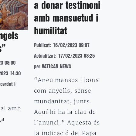
a donar testimoni
amb mansuetud i
humilitat
ngels
Publicat: 16/02/2023 09:07
s”
Actualitzat: 17/02/2023 08:25
23 08:00
per VATICAN NEWS
2023 14:30
“Aneu mansos i bons
cerdot i
com anyells, sense
mundanitat, junts.
dal amb
Aquí hi ha la clau de
ga
l’anunci.” Aquesta és
e
la indicació del Papa