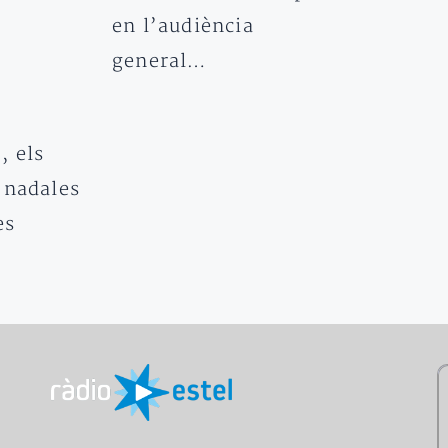
en l’audiència
general…
, els
 nadales
es