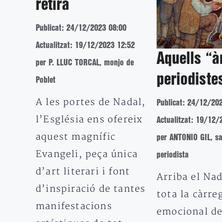
retira
Publicat: 24/12/2023 08:00
Actualitzat: 19/12/2023 12:52
Aquells “à
per P. LLUC TORCAL, monjo de
periodiste
Poblet
A les portes de Nadal,
Publicat: 24/12/20
l’Església ens ofereix
Actualitzat: 19/12/
aquest magnífic
per ANTONIO GIL, sa
Evangeli, peça única
periodista
d’art literari i font
Arriba el Na
d’inspiració de tantes
tota la càrre
manifestacions
emocional d