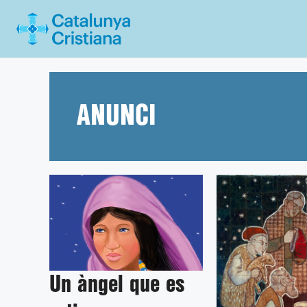
Vés
al
contingut
ANUNCI
Un àngel que es