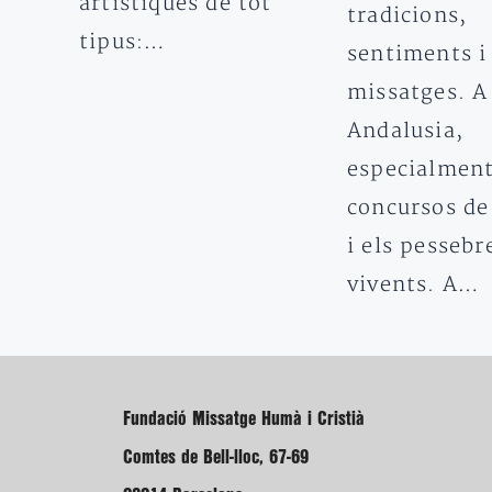
artístiques de tot
tradicions,
tipus:…
sentiments i
missatges. A
Andalusia,
especialment
concursos de
i els pessebr
vivents. A…
Fundació Missatge Humà i Cristià
Comtes de Bell-lloc, 67-69