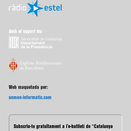
Amb el suport de:
Web maquetada per:
unmon-informatic.com
Subscriu-te gratuïtament a l’e-butlletí de “Catalunya