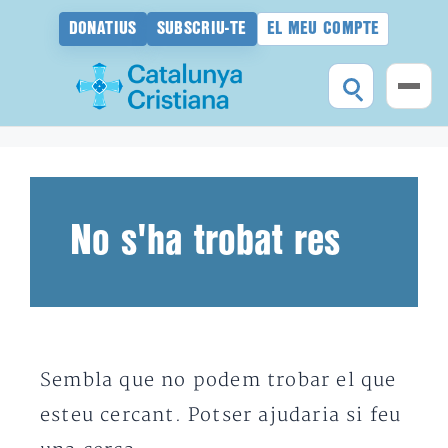
DONATIUS
SUBSCRIU-TE
EL MEU COMPTE
Vés
al
contingut
No s'ha trobat res
Sembla que no podem trobar el que
esteu cercant. Potser ajudaria si feu