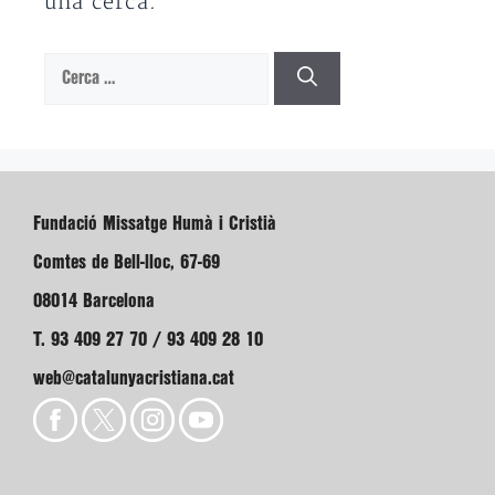
una cerca.
Cerca:
Fundació Missatge Humà i Cristià
Comtes de Bell-lloc, 67-69
08014 Barcelona
T. 93 409 27 70 / 93 409 28 10
web@catalunyacristiana.cat