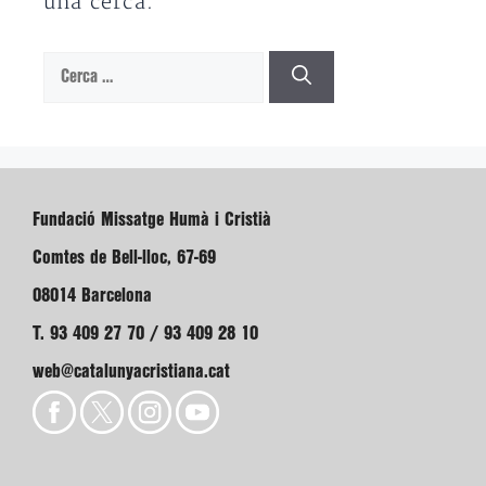
una cerca.
Cerca:
Fundació Missatge Humà i Cristià
Comtes de Bell-lloc, 67-69
08014 Barcelona
T. 93 409 27 70 / 93 409 28 10
web@catalunyacristiana.cat