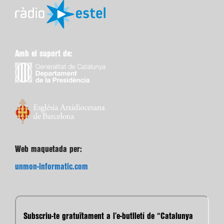
Amb el suport de:
Web maquetada per:
unmon-informatic.com
Subscriu-te gratuïtament a l’e-butlletí de “Catalunya