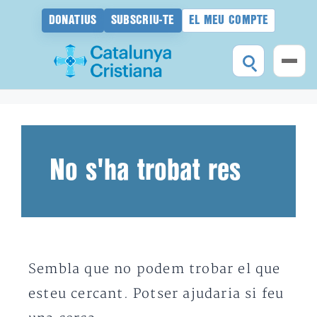
DONATIUS
SUBSCRIU-TE
EL MEU COMPTE
Vés
al
contingut
No s'ha trobat res
Sembla que no podem trobar el que
esteu cercant. Potser ajudaria si feu