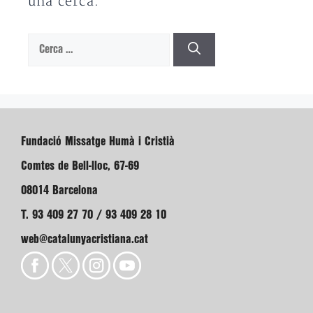
una cerca.
Cerca:
Fundació Missatge Humà i Cristià
Comtes de Bell-lloc, 67-69
08014 Barcelona
T. 93 409 27 70 / 93 409 28 10
web@catalunyacristiana.cat