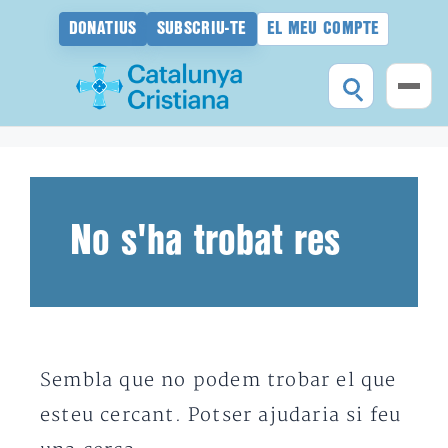
DONATIUS
SUBSCRIU-TE
EL MEU COMPTE
Vés
al
contingut
No s'ha trobat res
Sembla que no podem trobar el que
esteu cercant. Potser ajudaria si feu