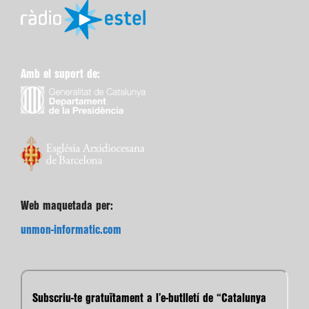
Amb el suport de:
Web maquetada per:
unmon-informatic.com
Subscriu-te gratuïtament a l’e-butlletí de “Catalunya