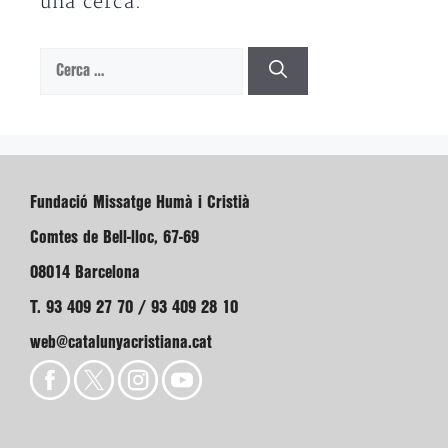
una cerca.
Cerca:
Fundació Missatge Humà i Cristià
Comtes de Bell-lloc, 67-69
08014 Barcelona
T. 93 409 27 70 / 93 409 28 10
web@catalunyacristiana.cat