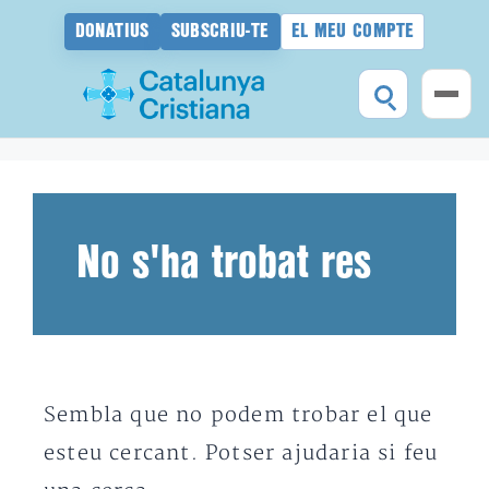
DONATIUS
SUBSCRIU-TE
EL MEU COMPTE
Vés
al
contingut
No s'ha trobat res
Sembla que no podem trobar el que
esteu cercant. Potser ajudaria si feu