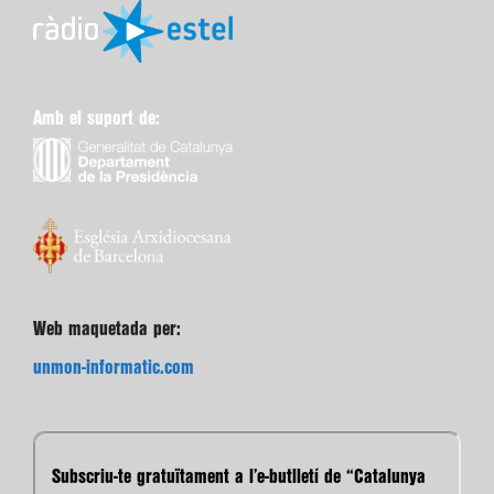
Amb el suport de:
Web maquetada per:
unmon-informatic.com
Subscriu-te gratuïtament a l’e-butlletí de “Catalunya