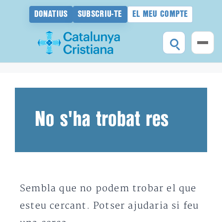
DONATIUS
SUBSCRIU-TE
EL MEU COMPTE
Vés
al
contingut
No s'ha trobat res
Sembla que no podem trobar el que
esteu cercant. Potser ajudaria si feu