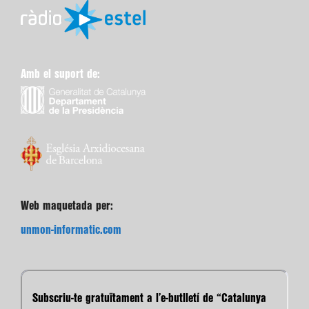
Amb el suport de:
Web maquetada per:
unmon-informatic.com
Subscriu-te gratuïtament a l’e-butlletí de “Catalunya