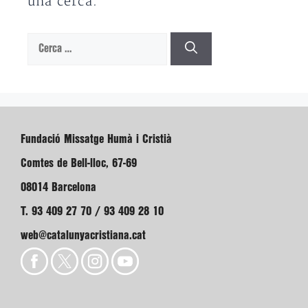
una cerca.
Cerca:
Fundació Missatge Humà i Cristià
Comtes de Bell-lloc, 67-69
08014 Barcelona
T. 93 409 27 70 / 93 409 28 10
web@catalunyacristiana.cat