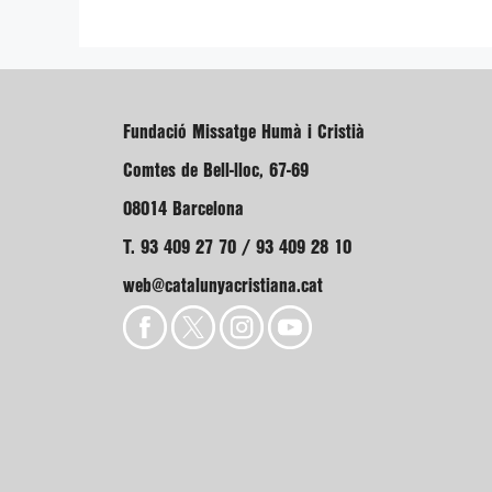
Fundació Missatge Humà i Cristià
Comtes de Bell-lloc, 67-69
08014 Barcelona
T. 93 409 27 70 / 93 409 28 10
web@catalunyacristiana.cat