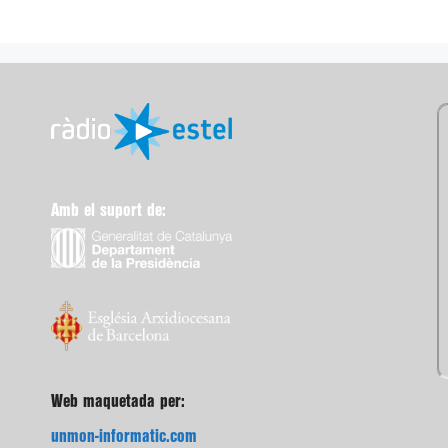
Amb el suport de:
Web maquetada per:
unmon-informatic.com