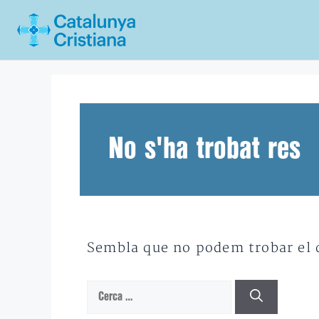
Vés
al
contingut
No s'ha trobat res
Sembla que no podem trobar el qu
Cerca: