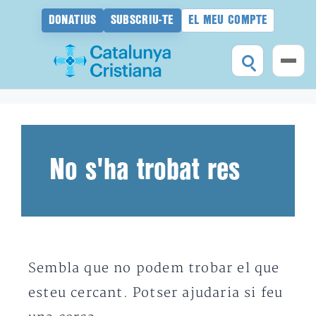
DONATIUS
SUBSCRIU-TE
EL MEU COMPTE
Vés
al
contingut
No s'ha trobat res
Sembla que no podem trobar el que
esteu cercant. Potser ajudaria si feu