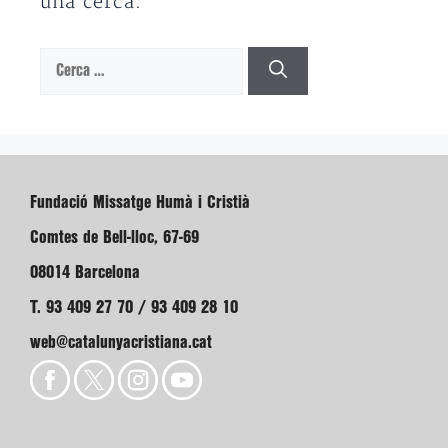
una cerca.
Cerca:
Fundació Missatge Humà i Cristià
Comtes de Bell-lloc, 67-69
08014 Barcelona
T. 93 409 27 70 / 93 409 28 10
web@catalunyacristiana.cat