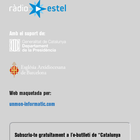
Amb el suport de:
Web maquetada per:
unmon-informatic.com
Subscriu-te gratuïtament a l’e-butlletí de “Catalunya