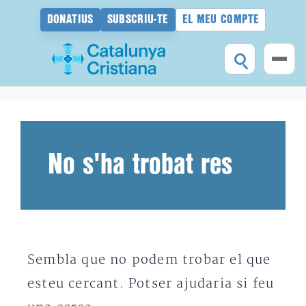
DONATIUS
SUBSCRIU-TE
EL MEU COMPTE
Vés
al
contingut
No s'ha trobat res
Sembla que no podem trobar el que
esteu cercant. Potser ajudaria si feu