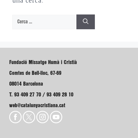
una cerca.
Cerca:
Fundació Missatge Humà i Cristià
Comtes de Bell-lloc, 67-69
08014 Barcelona
T. 93 409 27 70 / 93 409 28 10
web@catalunyacristiana.cat