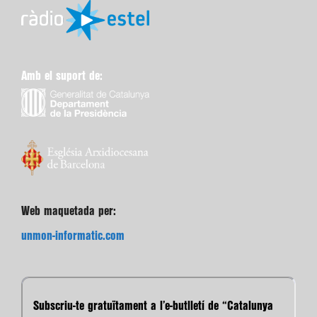
Amb el suport de:
Web maquetada per:
unmon-informatic.com
Subscriu-te gratuïtament a l’e-butlletí de “Catalunya