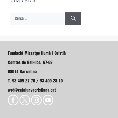
una cerca.
Cerca:
Fundació Missatge Humà i Cristià
Comtes de Bell-lloc, 67-69
08014 Barcelona
T. 93 409 27 70 / 93 409 28 10
web@catalunyacristiana.cat