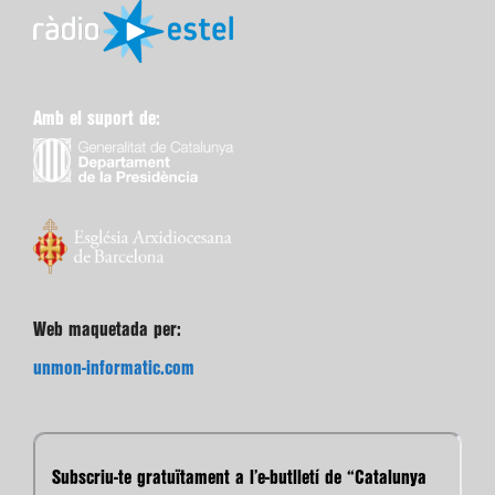
Amb el suport de:
Web maquetada per:
unmon-informatic.com
Subscriu-te gratuïtament a l’e-butlletí de “Catalunya