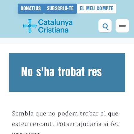
DONATIUS
SUBSCRIU-TE
EL MEU COMPTE
Vés
al
contingut
No s'ha trobat res
Sembla que no podem trobar el que
esteu cercant. Potser ajudaria si feu