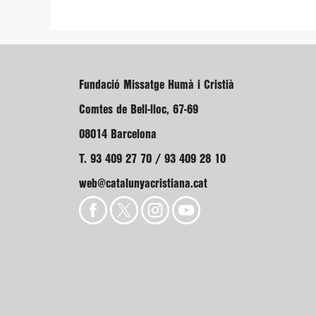
Fundació Missatge Humà i Cristià
Comtes de Bell-lloc, 67-69
08014 Barcelona
T. 93 409 27 70 / 93 409 28 10
web@catalunyacristiana.cat