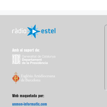
Amb el suport de:
Web maquetada per:
unmon-informatic.com