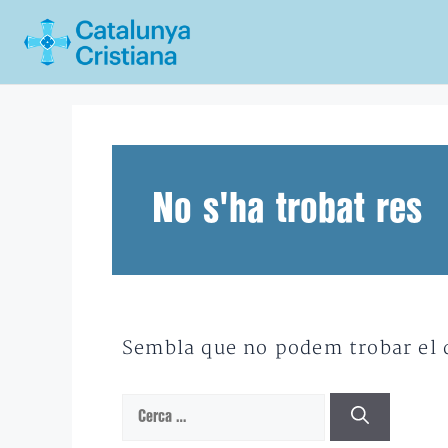
Vés
al
contingut
No s'ha trobat res
Sembla que no podem trobar el qu
Cerca: