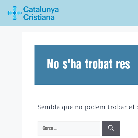
Vés
al
contingut
No s'ha trobat res
Sembla que no podem trobar el qu
Cerca: