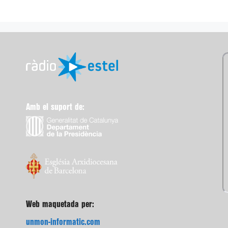
Amb el suport de:
Web maquetada per:
unmon-informatic.com