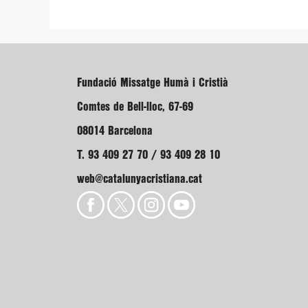
Fundació Missatge Humà i Cristià
Comtes de Bell-lloc, 67-69
08014 Barcelona
T. 93 409 27 70 / 93 409 28 10
web@catalunyacristiana.cat