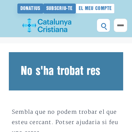
DONATIUS
SUBSCRIU-TE
EL MEU COMPTE
Vés
al
contingut
No s'ha trobat res
Sembla que no podem trobar el que
esteu cercant. Potser ajudaria si feu