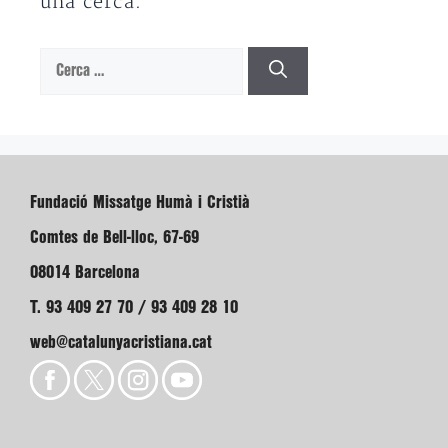
una cerca.
Cerca:
Fundació Missatge Humà i Cristià
Comtes de Bell-lloc, 67-69
08014 Barcelona
T. 93 409 27 70 / 93 409 28 10
web@catalunyacristiana.cat