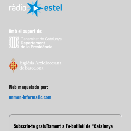
Amb el suport de:
Web maquetada per:
unmon-informatic.com
Subscriu-te gratuïtament a l’e-butlletí de “Catalunya