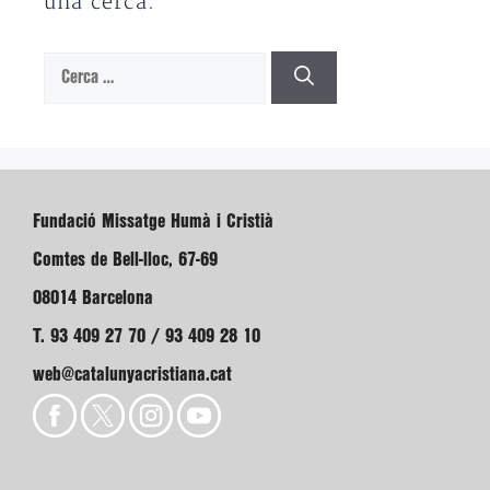
una cerca.
Cerca:
Fundació Missatge Humà i Cristià
Comtes de Bell-lloc, 67-69
08014 Barcelona
T. 93 409 27 70 / 93 409 28 10
web@catalunyacristiana.cat