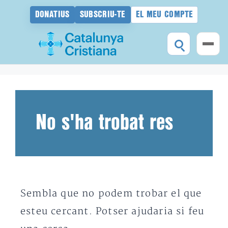
DONATIUS
SUBSCRIU-TE
EL MEU COMPTE
Vés
al
contingut
No s'ha trobat res
Sembla que no podem trobar el que
esteu cercant. Potser ajudaria si feu