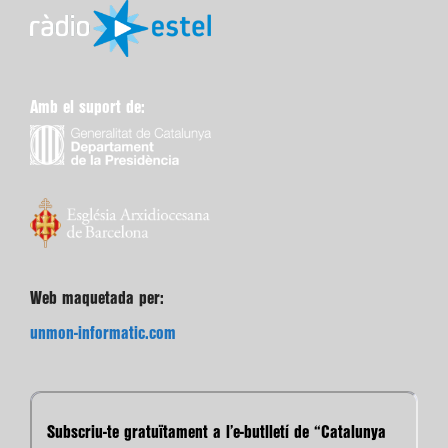
Amb el suport de:
Web maquetada per:
unmon-informatic.com
Subscriu-te gratuïtament a l’e-butlletí de “Catalunya