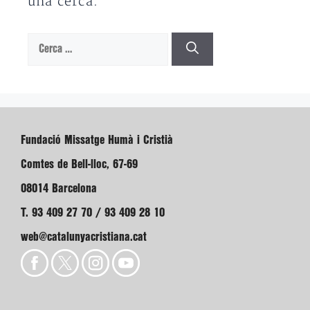
una cerca.
Cerca:
Fundació Missatge Humà i Cristià
Comtes de Bell-lloc, 67-69
08014 Barcelona
T. 93 409 27 70 / 93 409 28 10
web@catalunyacristiana.cat