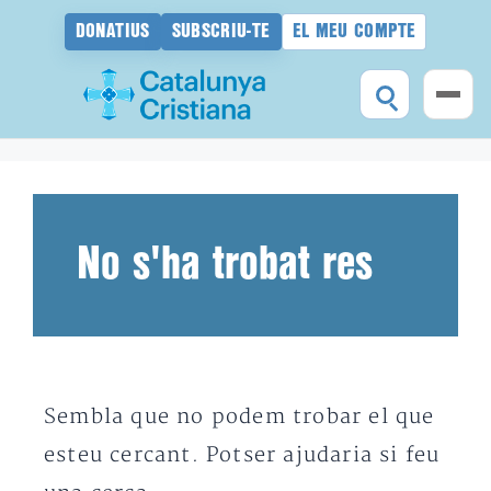
DONATIUS
SUBSCRIU-TE
EL MEU COMPTE
Vés
al
contingut
No s'ha trobat res
Sembla que no podem trobar el que
esteu cercant. Potser ajudaria si feu