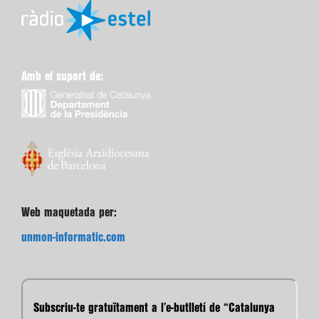
Amb el suport de:
Web maquetada per:
unmon-informatic.com
Subscriu-te gratuïtament a l’e-butlletí de “Catalunya