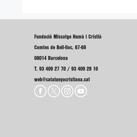
Fundació Missatge Humà i Cristià
Comtes de Bell-lloc, 67-69
08014 Barcelona
T. 93 409 27 70 / 93 409 28 10
web@catalunyacristiana.cat