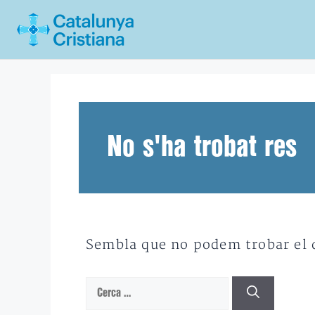
Vés
al
contingut
No s'ha trobat res
Sembla que no podem trobar el qu
Cerca: