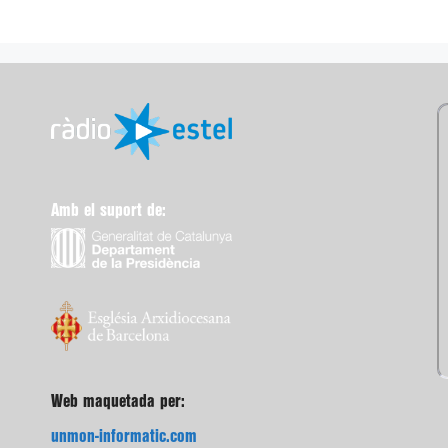
Amb el suport de:
Web maquetada per:
unmon-informatic.com