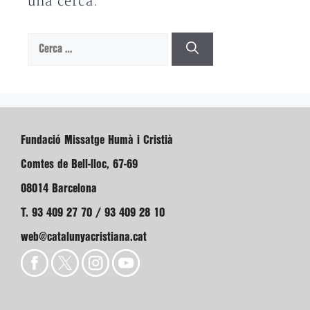
una cerca.
Cerca:
Fundació Missatge Humà i Cristià
Comtes de Bell-lloc, 67-69
08014 Barcelona
T. 93 409 27 70 / 93 409 28 10
web@catalunyacristiana.cat