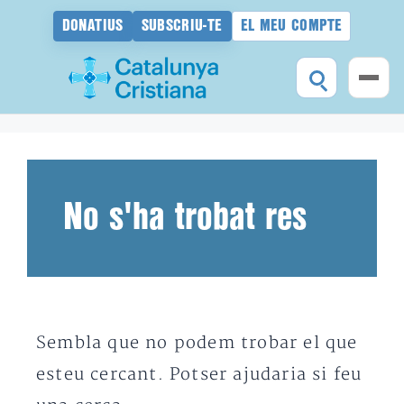
DONATIUS
SUBSCRIU-TE
EL MEU COMPTE
Vés
al
contingut
No s'ha trobat res
Sembla que no podem trobar el que
esteu cercant. Potser ajudaria si feu