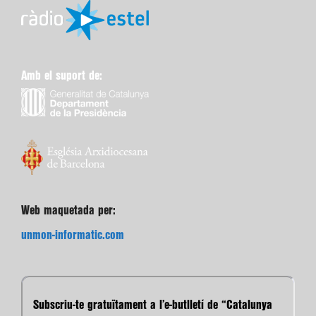
Amb el suport de:
Web maquetada per:
unmon-informatic.com
Subscriu-te gratuïtament a l’e-butlletí de “Catalunya