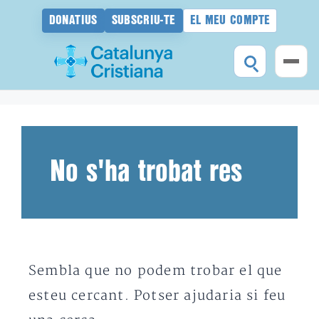
DONATIUS
SUBSCRIU-TE
EL MEU COMPTE
Vés
al
contingut
No s'ha trobat res
Sembla que no podem trobar el que
esteu cercant. Potser ajudaria si feu