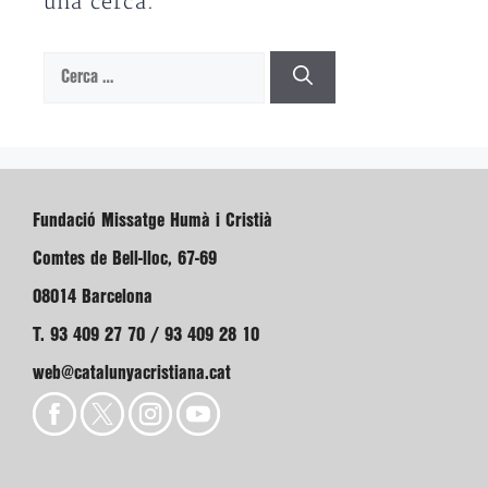
una cerca.
Cerca:
Fundació Missatge Humà i Cristià
Comtes de Bell-lloc, 67-69
08014 Barcelona
T. 93 409 27 70 / 93 409 28 10
web@catalunyacristiana.cat