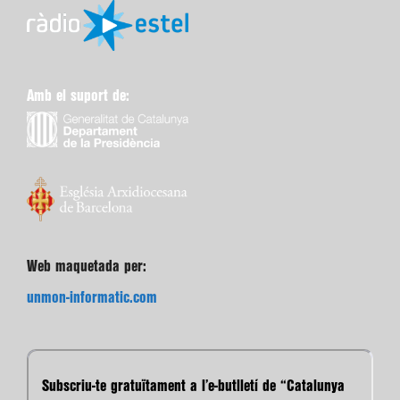
Amb el suport de:
Web maquetada per:
unmon-informatic.com
Subscriu-te gratuïtament a l’e-butlletí de “Catalunya