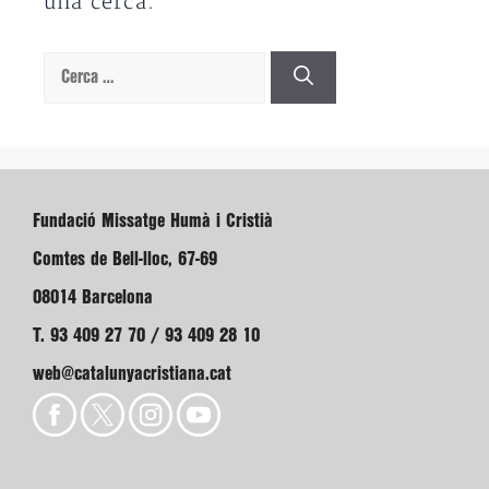
una cerca.
Cerca:
Fundació Missatge Humà i Cristià
Comtes de Bell-lloc, 67-69
08014 Barcelona
T. 93 409 27 70 / 93 409 28 10
web@catalunyacristiana.cat