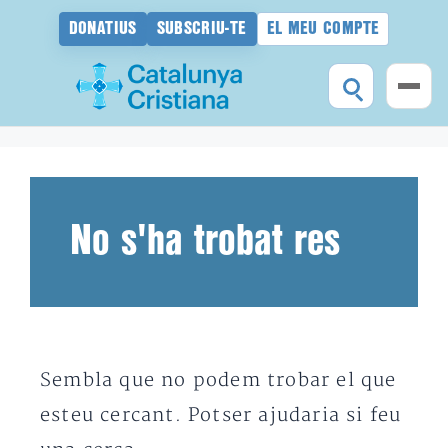
DONATIUS
SUBSCRIU-TE
EL MEU COMPTE
Vés
al
contingut
No s'ha trobat res
Sembla que no podem trobar el que
esteu cercant. Potser ajudaria si feu