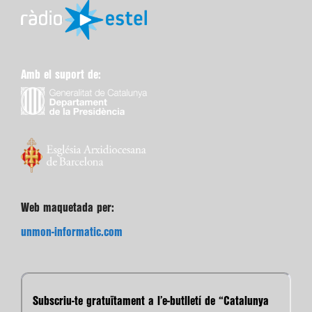
Amb el suport de:
Web maquetada per:
unmon-informatic.com
Subscriu-te gratuïtament a l’e-butlletí de “Catalunya