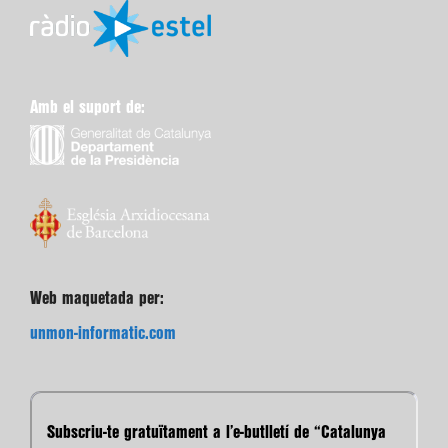
Amb el suport de:
Web maquetada per:
unmon-informatic.com
Subscriu-te gratuïtament a l’e-butlletí de “Catalunya