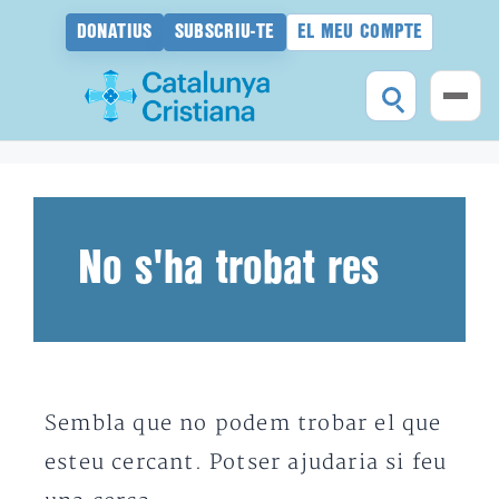
DONATIUS
SUBSCRIU-TE
EL MEU COMPTE
Vés
al
contingut
No s'ha trobat res
Sembla que no podem trobar el que
esteu cercant. Potser ajudaria si feu