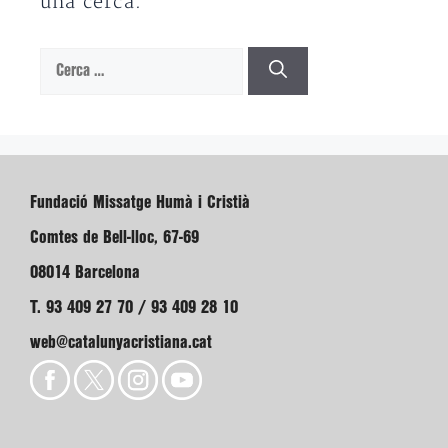
una cerca.
Cerca:
Fundació Missatge Humà i Cristià
Comtes de Bell-lloc, 67-69
08014 Barcelona
T. 93 409 27 70 / 93 409 28 10
web@catalunyacristiana.cat