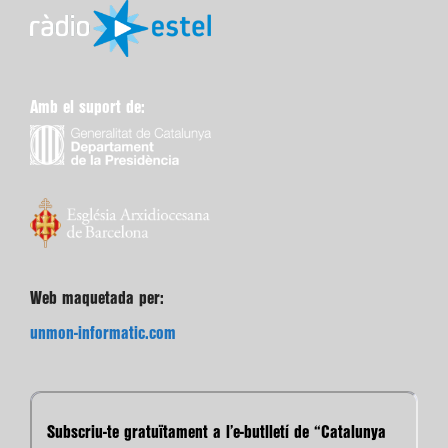
Amb el suport de:
Web maquetada per:
unmon-informatic.com
Subscriu-te gratuïtament a l’e-butlletí de “Catalunya