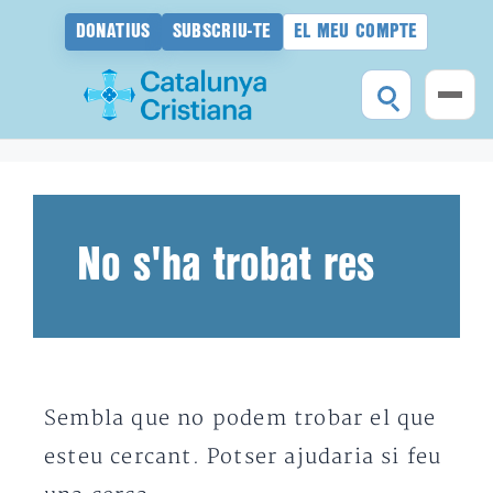
DONATIUS
SUBSCRIU-TE
EL MEU COMPTE
Vés
al
contingut
No s'ha trobat res
Sembla que no podem trobar el que
esteu cercant. Potser ajudaria si feu