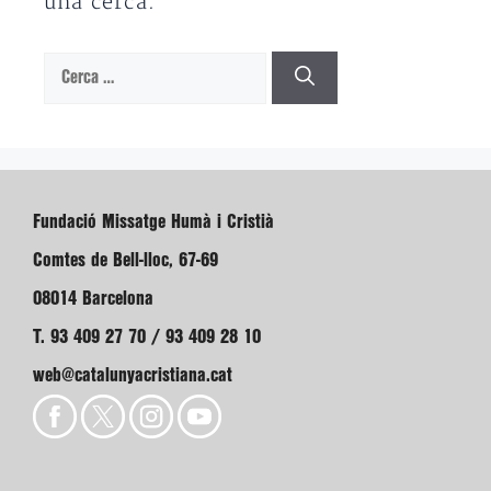
una cerca.
Cerca:
Fundació Missatge Humà i Cristià
Comtes de Bell-lloc, 67-69
08014 Barcelona
T. 93 409 27 70 / 93 409 28 10
web@catalunyacristiana.cat