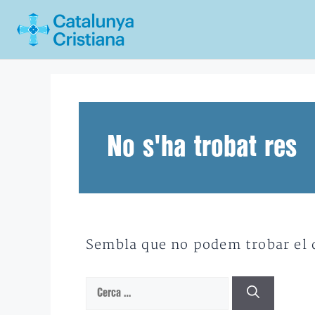
Vés
al
contingut
No s'ha trobat res
Sembla que no podem trobar el qu
Cerca: