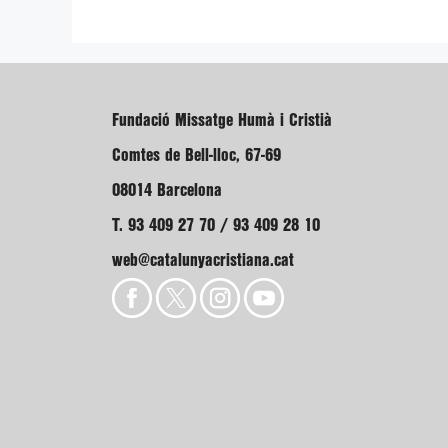
Fundació Missatge Humà i Cristià
Comtes de Bell-lloc, 67-69
08014 Barcelona
T. 93 409 27 70 / 93 409 28 10
web@catalunyacristiana.cat