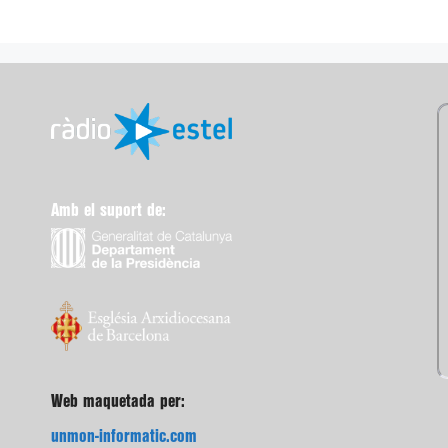
Amb el suport de:
Web maquetada per:
unmon-informatic.com