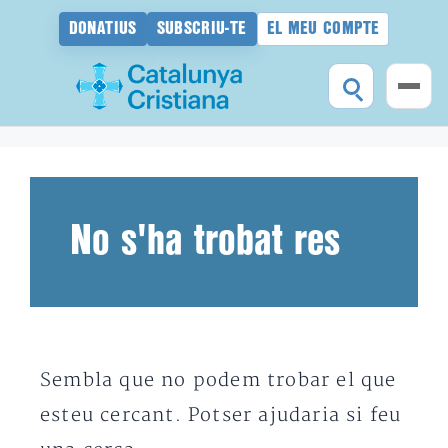
DONATIUS
SUBSCRIU-TE
EL MEU COMPTE
Vés
al
contingut
No s'ha trobat res
Sembla que no podem trobar el que
esteu cercant. Potser ajudaria si feu