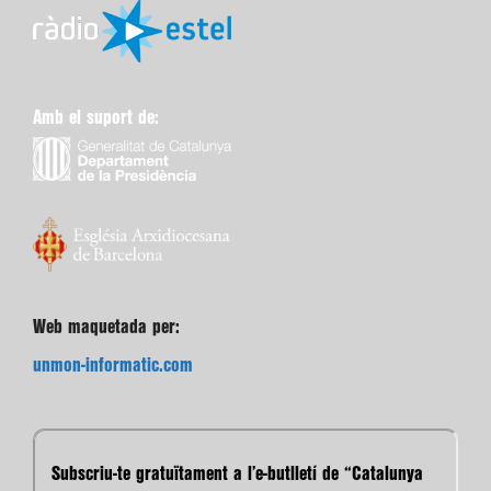
Amb el suport de:
Web maquetada per:
unmon-informatic.com
Subscriu-te gratuïtament a l’e-butlletí de “Catalunya