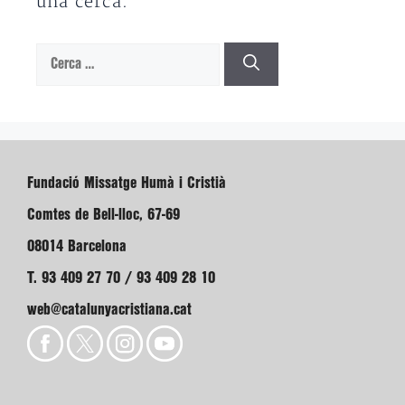
una cerca.
Cerca:
Fundació Missatge Humà i Cristià
Comtes de Bell-lloc, 67-69
08014 Barcelona
T. 93 409 27 70 / 93 409 28 10
web@catalunyacristiana.cat