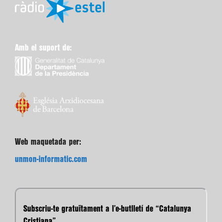
Amb el suport de:
Web maquetada per:
unmon-informatic.com
Subscriu-te gratuïtament a l’e-butlletí de “Catalunya
Cristiana”.