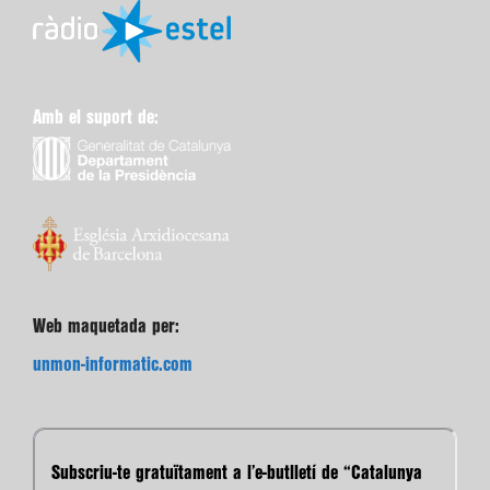
Amb el suport de:
Web maquetada per:
unmon-informatic.com
Subscriu-te gratuïtament a l’e-butlletí de “Catalunya