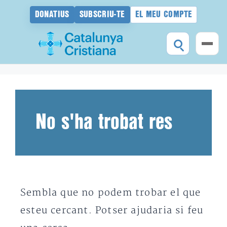
DONATIUS
SUBSCRIU-TE
EL MEU COMPTE
Vés
al
contingut
No s'ha trobat res
Sembla que no podem trobar el que
esteu cercant. Potser ajudaria si feu