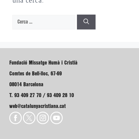
una cerca.
Cerca:
Fundació Missatge Humà i Cristià
Comtes de Bell-lloc, 67-69
08014 Barcelona
T. 93 409 27 70 / 93 409 28 10
web@catalunyacristiana.cat