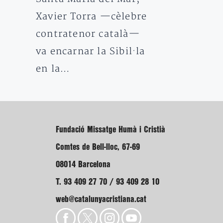
Xavier Torra —cèlebre
contratenor català—
va encarnar la Sibil·la
en la…
Fundació Missatge Humà i Cristià
Comtes de Bell-lloc, 67-69
08014 Barcelona
T. 93 409 27 70 / 93 409 28 10
web@catalunyacristiana.cat