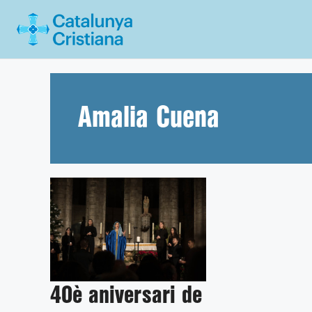
Vés
al
contingut
Amalia Cuena
40è aniversari de