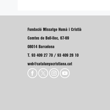
Fundació Missatge Humà i Cristià
Comtes de Bell-lloc, 67-69
08014 Barcelona
T. 93 409 27 70 / 93 409 28 10
web@catalunyacristiana.cat