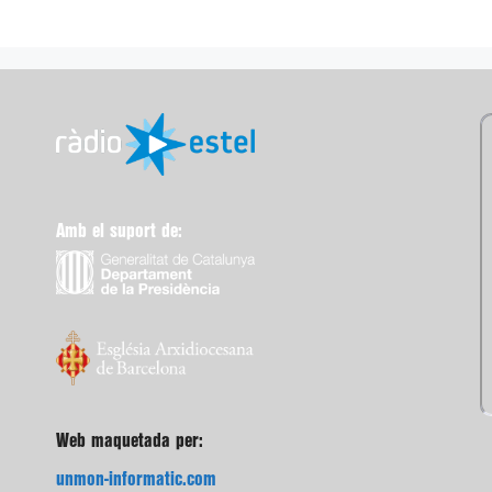
Amb el suport de:
Web maquetada per:
unmon-informatic.com