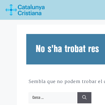
Vés
al
contingut
No s'ha trobat res
Sembla que no podem trobar el qu
Cerca: