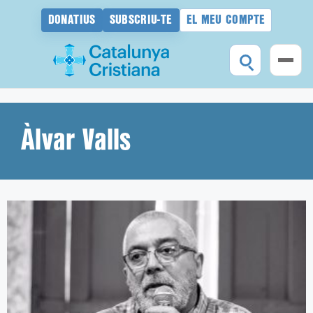
DONATIUS
SUBSCRIU-TE
EL MEU COMPTE
Vés
al
contingut
Àlvar Valls