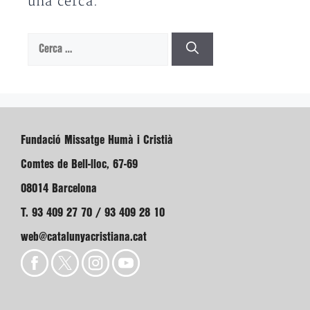
una cerca.
Cerca:
Fundació Missatge Humà i Cristià
Comtes de Bell-lloc, 67-69
08014 Barcelona
T. 93 409 27 70 / 93 409 28 10
web@catalunyacristiana.cat