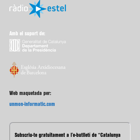
Amb el suport de:
Web maquetada per:
unmon-informatic.com
Subscriu-te gratuïtament a l’e-butlletí de “Catalunya