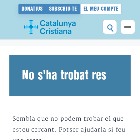
DONATIUS
SUBSCRIU-TE
EL MEU COMPTE
Vés
al
contingut
No s'ha trobat res
Sembla que no podem trobar el que
esteu cercant. Potser ajudaria si feu