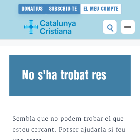
DONATIUS
SUBSCRIU-TE
EL MEU COMPTE
Vés
al
contingut
No s'ha trobat res
Sembla que no podem trobar el que
esteu cercant. Potser ajudaria si feu