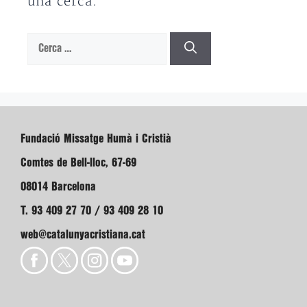
una cerca.
Cerca:
Fundació Missatge Humà i Cristià
Comtes de Bell-lloc, 67-69
08014 Barcelona
T. 93 409 27 70 / 93 409 28 10
web@catalunyacristiana.cat