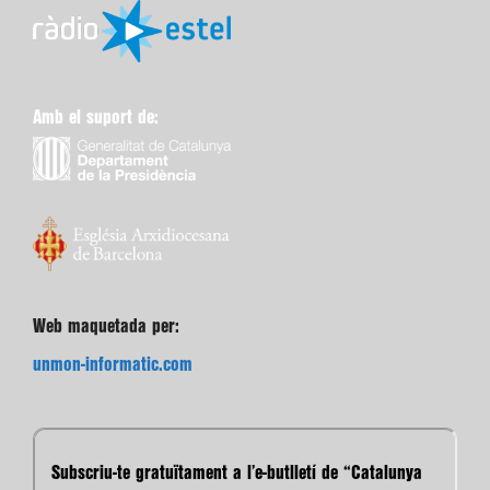
Amb el suport de:
Web maquetada per:
unmon-informatic.com
Subscriu-te gratuïtament a l’e-butlletí de “Catalunya