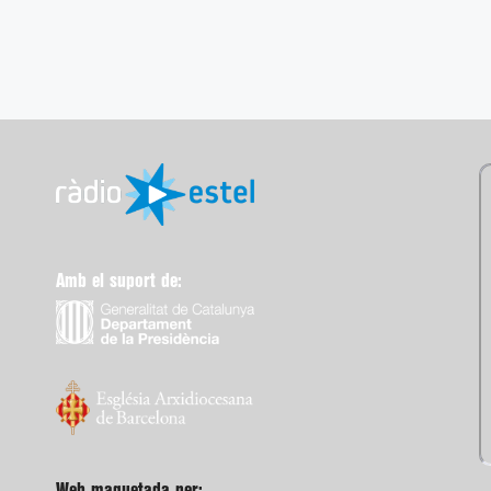
Amb el suport de:
Web maquetada per: