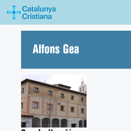
Vés
al
contingut
Alfons Gea