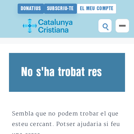
DONATIUS
SUBSCRIU-TE
EL MEU COMPTE
Vés
al
contingut
No s'ha trobat res
Sembla que no podem trobar el que
esteu cercant. Potser ajudaria si feu