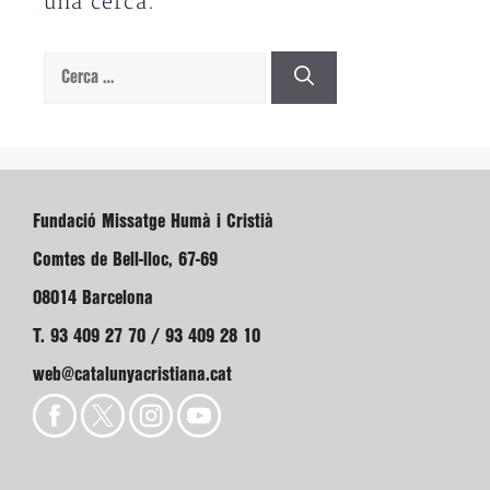
una cerca.
Cerca:
Fundació Missatge Humà i Cristià
Comtes de Bell-lloc, 67-69
08014 Barcelona
T. 93 409 27 70 / 93 409 28 10
web@catalunyacristiana.cat