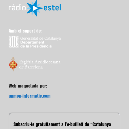
Amb el suport de:
Web maquetada per:
unmon-informatic.com
Subscriu-te gratuïtament a l’e-butlletí de “Catalunya