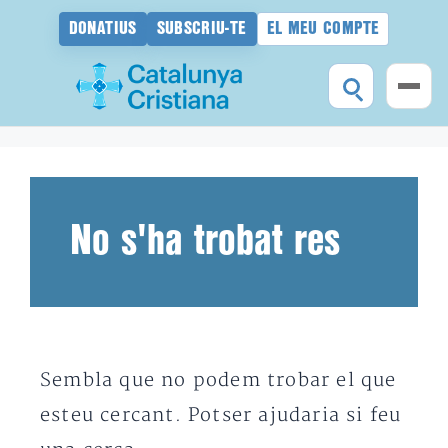
DONATIUS
SUBSCRIU-TE
EL MEU COMPTE
Vés
al
contingut
No s'ha trobat res
Sembla que no podem trobar el que
esteu cercant. Potser ajudaria si feu