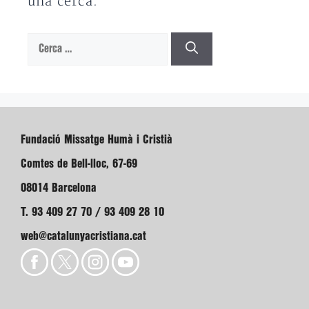
una cerca.
Cerca:
Fundació Missatge Humà i Cristià
Comtes de Bell-lloc, 67-69
08014 Barcelona
T. 93 409 27 70 / 93 409 28 10
web@catalunyacristiana.cat