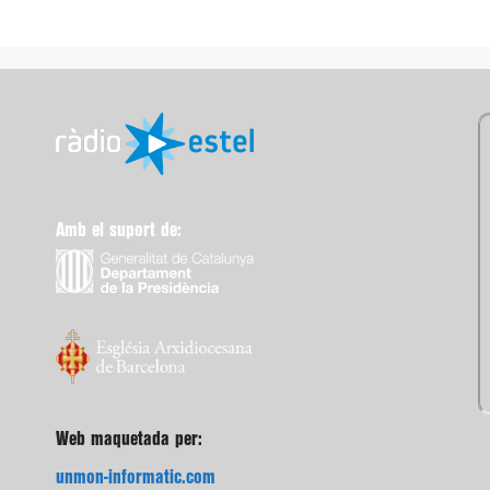
Amb el suport de:
Web maquetada per:
unmon-informatic.com