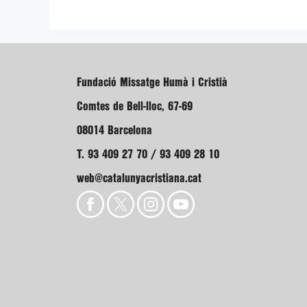
Fundació Missatge Humà i Cristià
Comtes de Bell-lloc, 67-69
08014 Barcelona
T. 93 409 27 70 / 93 409 28 10
web@catalunyacristiana.cat