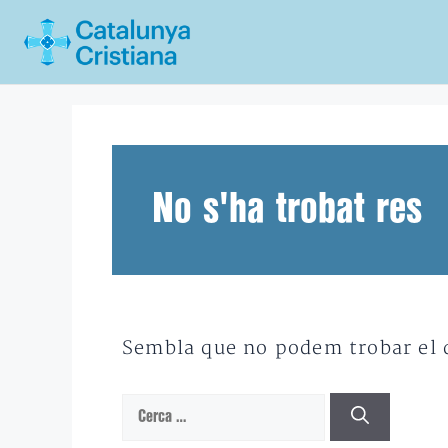
Vés
al
contingut
No s'ha trobat res
Sembla que no podem trobar el qu
Cerca: