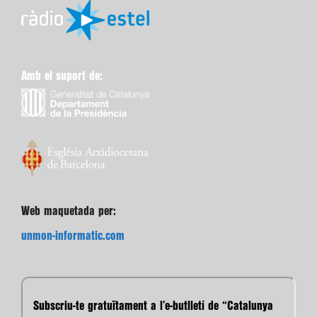
Amb el suport de:
Web maquetada per:
unmon-informatic.com
Subscriu-te gratuïtament a l’e-butlletí de “Catalunya