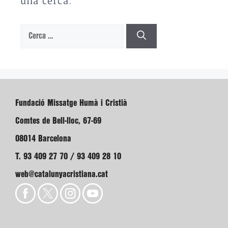
una cerca.
Cerca:
Fundació Missatge Humà i Cristià
Comtes de Bell-lloc, 67-69
08014 Barcelona
T. 93 409 27 70 / 93 409 28 10
web@catalunyacristiana.cat