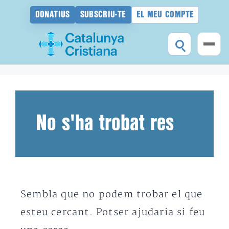
DONATIUS
SUBSCRIU-TE
EL MEU COMPTE
Vés
al
contingut
No s'ha trobat res
Sembla que no podem trobar el que
esteu cercant. Potser ajudaria si feu