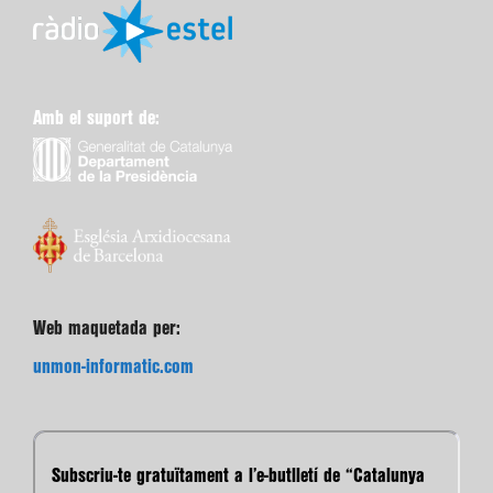
Amb el suport de:
Web maquetada per:
unmon-informatic.com
Subscriu-te gratuïtament a l’e-butlletí de “Catalunya