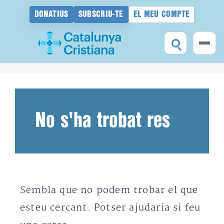
DONATIUS
SUBSCRIU-TE
EL MEU COMPTE
Vés
al
contingut
No s'ha trobat res
Sembla que no podem trobar el que
esteu cercant. Potser ajudaria si feu