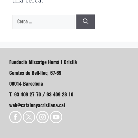
una cerca.
Cerca:
Fundació Missatge Humà i Cristià
Comtes de Bell-lloc, 67-69
08014 Barcelona
T. 93 409 27 70 / 93 409 28 10
web@catalunyacristiana.cat