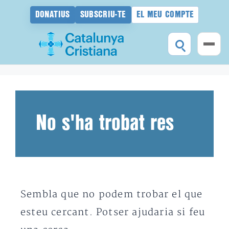
DONATIUS
SUBSCRIU-TE
EL MEU COMPTE
Vés
al
contingut
No s'ha trobat res
Sembla que no podem trobar el que
esteu cercant. Potser ajudaria si feu