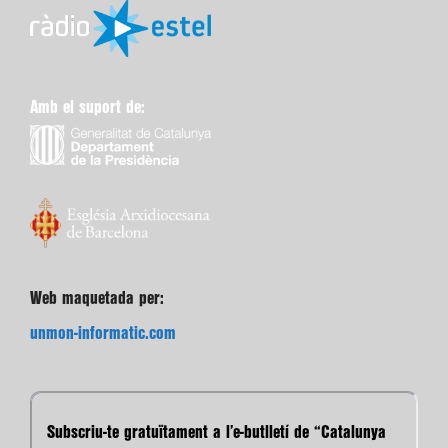
Amb el suport de:
Web maquetada per:
unmon-informatic.com
Subscriu-te gratuïtament a l’e-butlletí de “Catalunya