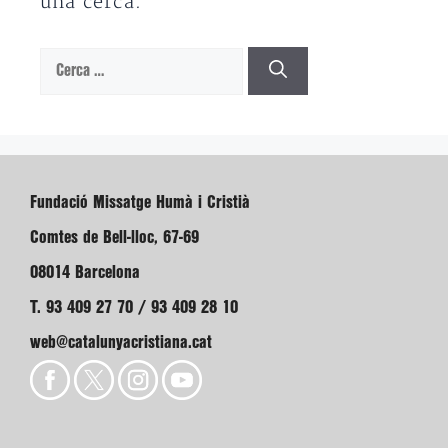
una cerca.
Cerca:
Fundació Missatge Humà i Cristià
Comtes de Bell-lloc, 67-69
08014 Barcelona
T. 93 409 27 70 / 93 409 28 10
web@catalunyacristiana.cat