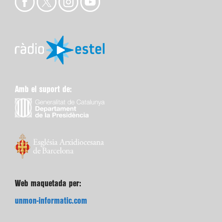
Amb el suport de:
Web maquetada per:
unmon-informatic.com