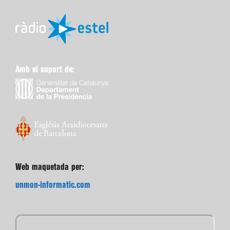
Amb el suport de:
Web maquetada per:
unmon-informatic.com