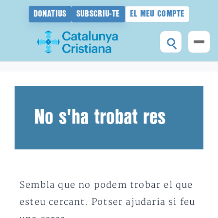
DONATIUS
SUBSCRIU-TE
EL MEU COMPTE
Vés
al
contingut
No s'ha trobat res
Sembla que no podem trobar el que
esteu cercant. Potser ajudaria si feu