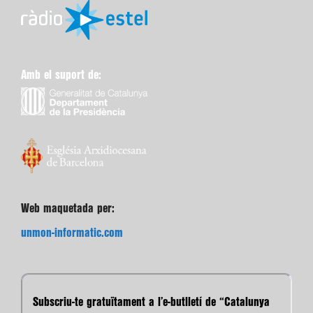
Amb el suport de:
Web maquetada per:
unmon-informatic.com
Subscriu-te gratuïtament a l’e-butlletí de “Catalunya