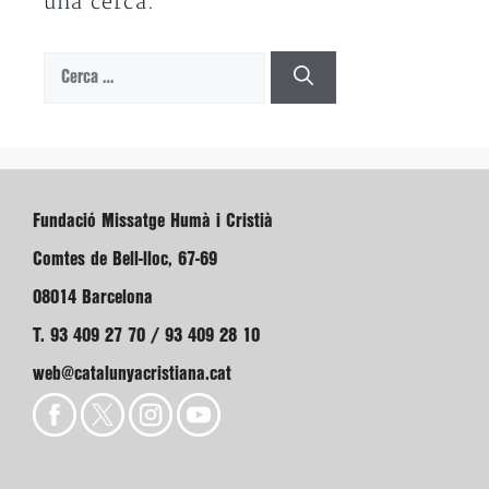
una cerca.
Cerca:
Fundació Missatge Humà i Cristià
Comtes de Bell-lloc, 67-69
08014 Barcelona
T. 93 409 27 70 / 93 409 28 10
web@catalunyacristiana.cat