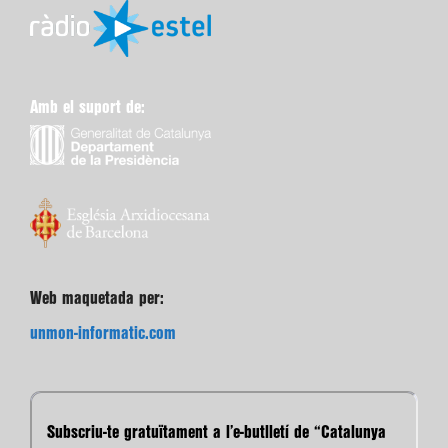
Amb el suport de:
Web maquetada per:
unmon-informatic.com
Subscriu-te gratuïtament a l’e-butlletí de “Catalunya