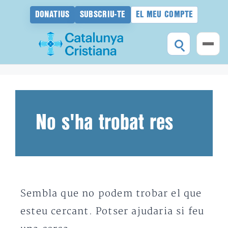
DONATIUS
SUBSCRIU-TE
EL MEU COMPTE
Vés
al
contingut
No s'ha trobat res
Sembla que no podem trobar el que
esteu cercant. Potser ajudaria si feu