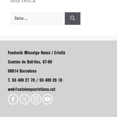
una cerca.
Cerca:
Fundació Missatge Humà i Cristià
Comtes de Bell-lloc, 67-69
08014 Barcelona
T. 93 409 27 70 / 93 409 28 10
web@catalunyacristiana.cat