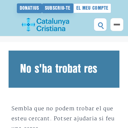
DONATIUS
SUBSCRIU-TE
EL MEU COMPTE
Vés
al
contingut
No s'ha trobat res
Sembla que no podem trobar el que
esteu cercant. Potser ajudaria si feu