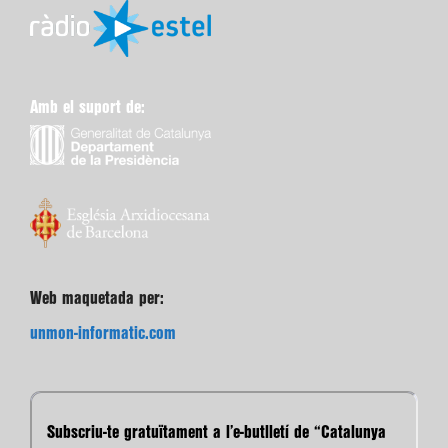
Amb el suport de:
Web maquetada per:
unmon-informatic.com
Subscriu-te gratuïtament a l’e-butlletí de “Catalunya