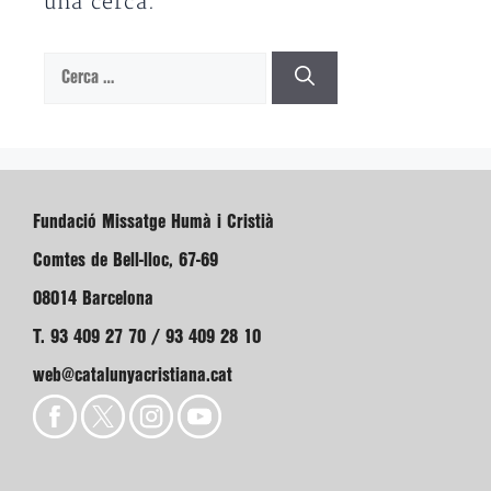
una cerca.
Cerca:
Fundació Missatge Humà i Cristià
Comtes de Bell-lloc, 67-69
08014 Barcelona
T. 93 409 27 70 / 93 409 28 10
web@catalunyacristiana.cat