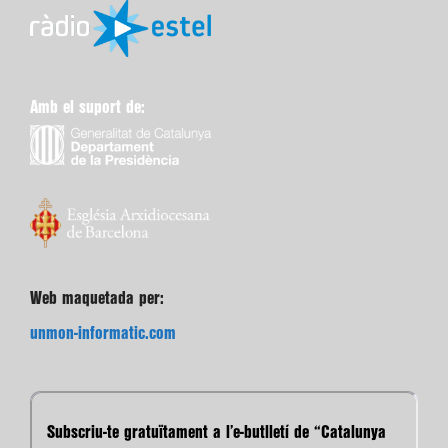
Amb el suport de:
Web maquetada per:
unmon-informatic.com
Subscriu-te gratuïtament a l’e-butlletí de “Catalunya