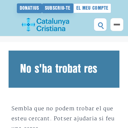
DONATIUS
SUBSCRIU-TE
EL MEU COMPTE
Vés
al
contingut
No s'ha trobat res
Sembla que no podem trobar el que
esteu cercant. Potser ajudaria si feu