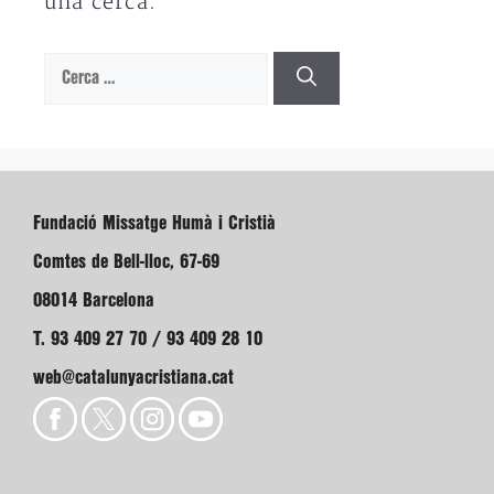
una cerca.
Cerca:
Fundació Missatge Humà i Cristià
Comtes de Bell-lloc, 67-69
08014 Barcelona
T. 93 409 27 70 / 93 409 28 10
web@catalunyacristiana.cat